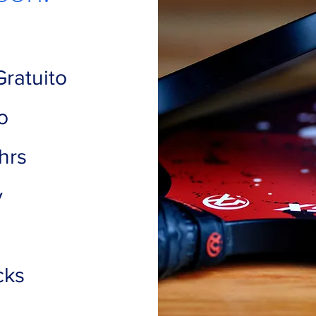
ratuito
o
hrs
y
cks