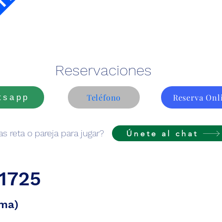
Reservaciones
Teléfono
Reserva Onl
tsapp
s reta o pareja para jugar?
Únete al chat
1725
rma)