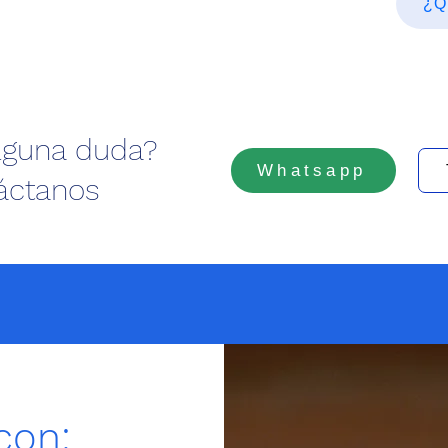
¿Qu
alguna duda?
Whatsapp
áctanos
con: