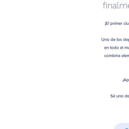
finalm
¡El primer cl
Uno de los de
en todo el m
combina elem
¡Ap
Sé uno de