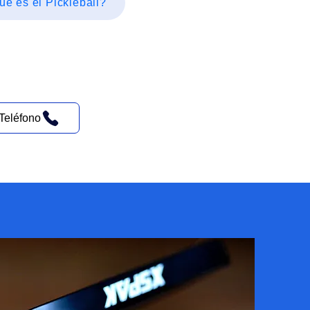
é es el Pickleball?
Teléfono