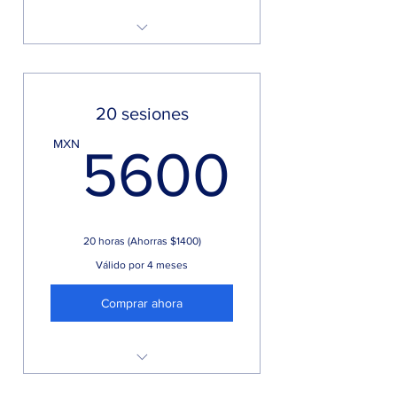
Renta de 1 hora
20 sesiones
5600
MXN
5600
20 horas (Ahorras $1400)
Válido por 4 meses
Comprar ahora
Renta por hora