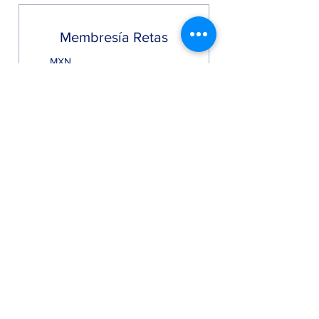
Membresía Retas
1300
MXN
1300
Cada mes
Acceso ilimitado a Retas
2 días de prueba gratuita
Iniciar prueba gratuita
Retas Martes y Jueves 7pm -
11pm